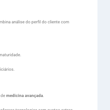
bina análise do perfil do cliente com
maturidade.
ciários.
s de
medicina avançada
.