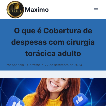
Pular
Maximo
para
o
Conteúdo
SEGURO VIDA
O que é Cobertura de
despesas com cirurgia
torácica adulto
Por
Aparicio - Corretor
22 de setembro de 2024