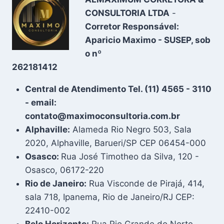
CONSULTORIA LTDA
-
Corretor Responsável:
Aparicio Maximo - SUSEP, sob
o nº
262181412
Central de Atendimento Tel. (11) 4565 - 3110
- email:
contato@maximoconsultoria.com.br
Alphaville:
Alameda Rio Negro 503, Sala
2020, Alphaville, Barueri/SP CEP 06454-000
Osasco:
Rua José Timotheo da Silva, 120 -
Osasco, 06172-220
Rio de Janeiro:
Rua Visconde de Pirajá, 414,
sala 718, Ipanema, Rio de Janeiro/RJ CEP:
22410-002
Belo Horizonte:
Rua Rio Grande do Norte,